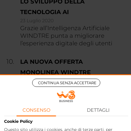
LO SVILUPPO DELLA
TECNOLOGIA AI
23 Luglio 2020
Grazie all’Intelligenza Artificiale
WINDTRE punta a migliorare
l’esperienza digitale degli utenti
LA NUOVA OFFERTA
MONOLINEA WINDTRE
BUSINESS
CONTINUA SENZA ACCETTARE
01 Luglio 2019
Scopri Super OfficeOne: la nuova
offerta monolinea WINDTRE
CONSENSO
DETTAGLI
BUSINESS che include minuti
illimitati e connessione internet ad
Cookie Policy
alta velocità!
Questo sito utilizza i cookies, anche di terze parti, per