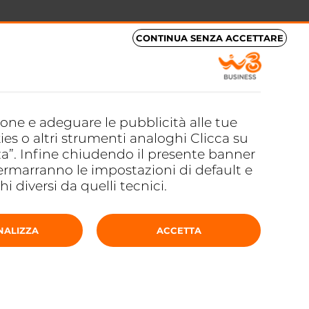
CONTINUA SENZA ACCETTARE
zione e adeguare le pubblicità alle tue
ies o altri strumenti analoghi Clicca su
za”. Infine chiudendo il presente banner
ermarranno le impostazioni di default e
 diversi da quelli tecnici.
NALIZZA
ACCETTA
Oppure chiama il numero
3921245284