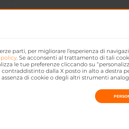
terze parti, per migliorare l’esperienza di naviga
 policy
. Se acconsenti al trattamento di tali cook
alizza le tue preferenze cliccando su “personaliz
RICHIEDI CONSULENZA
contraddistinto dalla X posto in alto a destra p
assenza di cookie o degli altri strumenti analoghi
PERSO
ALE
RICHIEDI CONSULENZA
MOBILE WI-FI
WORK&LIFE