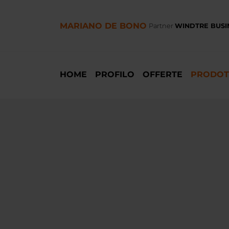
Salta
al
contenuto
MARIANO DE BONO
Partner
WINDTRE BUSI
principale
NAVIGAZIONE
PRINCIPALE
HOME
PROFILO
OFFERTE
PRODOT